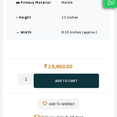
🧱 Primary Material
Marble
↕️ Height
11 inches
↔️ Width
8.55 inches (approx.)
₹ 19,660.00
ADD TO CART
Add To Wishlist