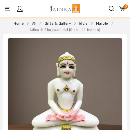
0
Personal menu
Home
All
Gifts & Gallery
Idols
Marble
Adinath Bhagwan Idol (Size - 11 inches)