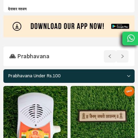
देरासर स्तवन
🙏 Prabhavana