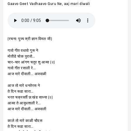
Gaavo Geet Vadhaavo Guru Ne, aaj mari diwali
(रचना: पूज्य श्री ज्ञान विमल जी)
गावो गीत वधावो गुरू ने
मोतीडे चोक पुरावो…
चार-चार आंगण चतुर शु आव्या (२)
गावो गीत रसाली रे…
आज मारे दीवाली… अजवाळी
आज तो मारे धनतेरस ने
ते दिन रूडा सारा…
भरत चक्रवर्ती छ:खंड साध्या (२)
आव्या ते आयुधशाली रे…
आज मारे दीवाली… अजवाली
काले तो मारे काळी चौदस
ते दिन रूडा सारा…