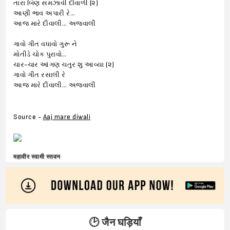
તારા બિણ સમઝાવી દીવાળી (૨)
આણી ભાવ અપારી રે…
આજ મારે દીવાલી… અજવાલી
ગાવો ગીત વધાવો ગુરૂ ને
મોતીડે ચોક પુરાવો…
ચાર-ચાર આંગણ ચતુર શુ આવ્યા (૨)
ગાવો ગીત રસાલી રે
આજ મારે દીવાલી… અજવાલી
Source -
Aaj mare diwali
महावीर स्वामी स्तवन
🕑 जैन घड़ियाँ