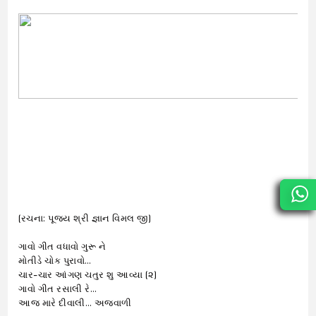
(રચના: પૂજ્ય શ્રી જ્ઞાન વિમલ જી)
ગાવો ગીત વધાવો ગુરૂ ને
મોતીડે ચોક પુરાવો…
ચાર-ચાર આંગણ ચતુર શુ આવ્યા (૨)
ગાવો ગીત રસાલી રે…
આજ મારે દીવાલી… અજવાળી