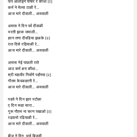
पाप आलोइने पोषार रे कीधा (२)
कर्म ने मेल्या टाळी रे…
आज मारे दीवाली… अजवाली
अमास ने दिन पर्व दीवाळी
भरती झाक जमाली…
ज्ञान तणा दीवडिया झळके (२)
रात दिसे रढियाळी रे…
आज मारे दीवाली… अजवाली
अमास नेई पाछली राते
आठ कर्म क्षय कीधा…
श्री महावीर निर्वाणे पहोंच्या (२)
गौतम केवळज्ञानी रे…
आज मारे दीवाली… अजवाली
पडवे ने दिन झार पटोळा
ए दिन रूडा सारा…
गुरू गौतम ना चरण पखाळो (२)
रढवामो रढियाळी रे…
आज मारे दीवाली… अजवाली
बीज ने दिन, भाई बिजडी