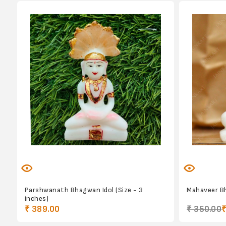
Parshwanath Bhagwan Idol (Size - 3
Mahaveer Bh
inches)
₹ 389.00
₹ 350.00
₹