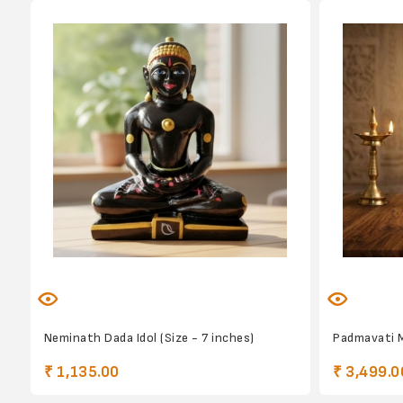
Neminath Dada Idol (Size - 7 inches)
Padmavati M
₹ 1,135.00
₹ 3,499.0