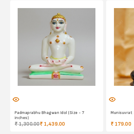
Padmaprabhu Bhagwan Idol (Size - 7
Munisuvrat 
inches)
₹ 1,300.00
₹ 1,439.00
₹ 179.00