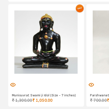
Munisuvrat Swami ji Idol (Size - 7 inches)
Parshwanath
₹ 1,300.00
₹ 1,050.00
₹ 700.00