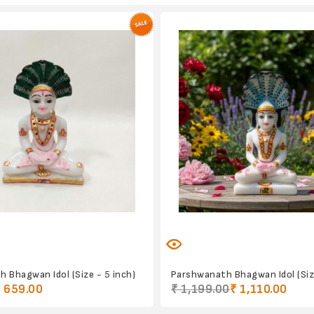
 Bhagwan Idol (Size - 5 inch)
Parshwanath Bhagwan Idol (Size
₹ 659.00
₹ 1,199.00
₹ 1,110.00