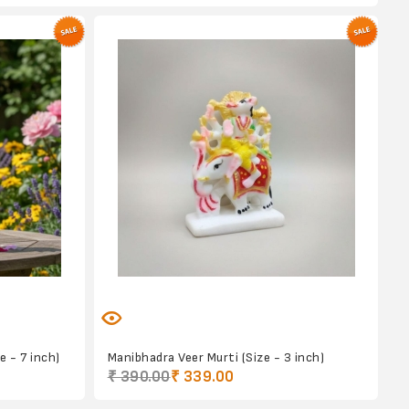
 - 7 inch)
Manibhadra Veer Murti (Size - 3 inch)
₹ 390.00
₹ 339.00