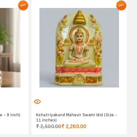
 - 9 inch)
Kshatriyakund Mahavir Swami Idol (Size -
11 inches)
₹ 2,500.00
₹ 2,260.00