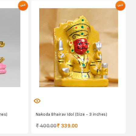
hes)
Nakoda Bhairav Idol (Size - 3 inches)
₹ 400.00
₹ 339.00