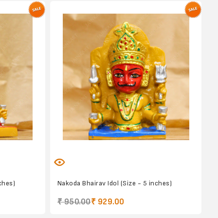
ches)
Nakoda Bhairav Idol (Size - 5 inches)
₹ 950.00
₹ 929.00