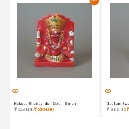
Nakoda Bhairav Idol (Size - 3 inch)
Gautam Swami
₹ 450.00
₹ 399.00
₹ 300.00
₹