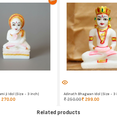
 ji Idol (Size - 3 inch)
Adinath Bhagwan Idol (Size - 3 
 270.00
₹ 250.00
₹ 299.00
Related products