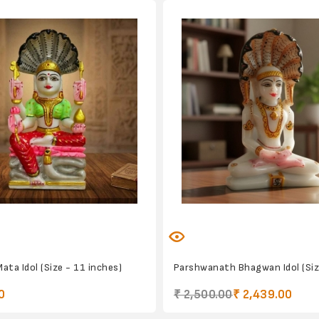
ata Idol (Size - 11 inches)
Parshwanath Bhagwan Idol (Size
0
₹ 2,500.00
₹ 2,439.00