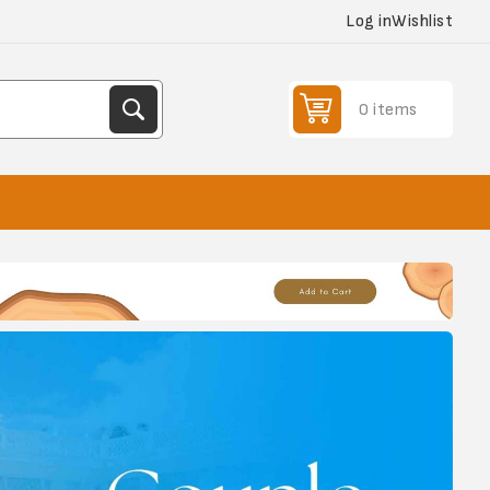
Log in
Wishlist
0 items