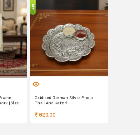
 Frame
Oxidized German Silver Pooja
ork (Size
Thali And Katori
₹ 620.00