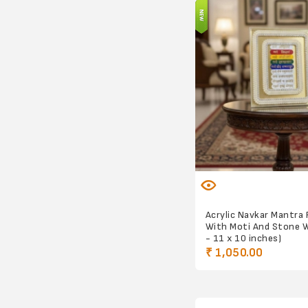
Acrylic Navkar Mantra
With Moti And Stone W
- 11 x 10 inches)
₹ 1,050.00