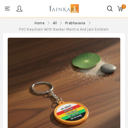
0
Personal menu
Home
All
Prabhavana
PVC Keychain With Navkar Mantra And Jain Emblem