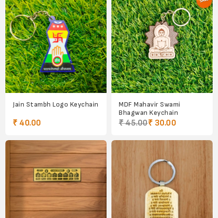
Jain Stambh Logo Keychain
MDF Mahavir Swami
Bhagwan Keychain
₹ 40.00
₹ 45.00
₹ 30.00