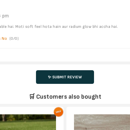
6 pm
ble hai. Moti soft feel hota hain aur radium glow bhi accha hai.
s
No
(
0
/
0
)
✨ SUBMIT REVIEW
🛒 Customers also bought