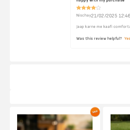
happy with my purchase
Nischay
21/02/2025 12:4
Jaap karne me kaafi comforta
Was this review helpful?
Ye