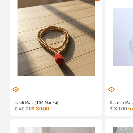
Lakdi Mala (108 Manka)
Kaanch Mal
₹ 40.00
₹ 30.00
₹ 30.00
Fr