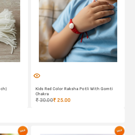
nch)
Kids Red Color Raksha Potli With Gomti
Chakra
₹ 30.00
₹ 25.00