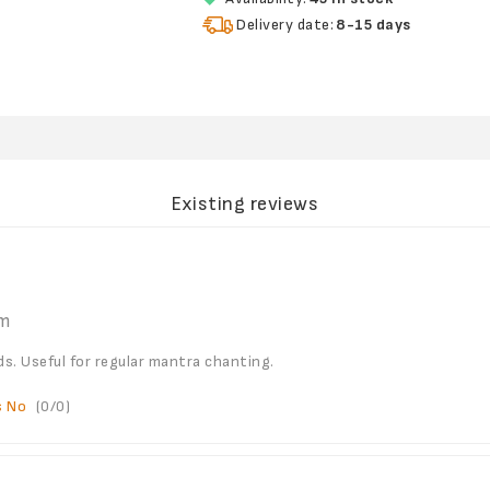
Delivery date:
8-15 days
Existing reviews
pm
. Useful for regular mantra chanting.
s
No
(
0
/
0
)