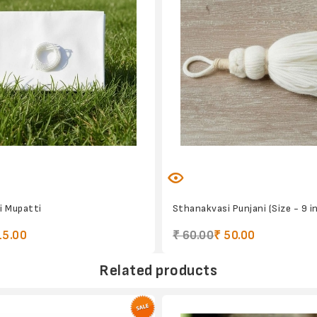
i Mupatti
Sthanakvasi Punjani (Size - 9 i
15.00
₹ 60.00
₹ 50.00
Related products