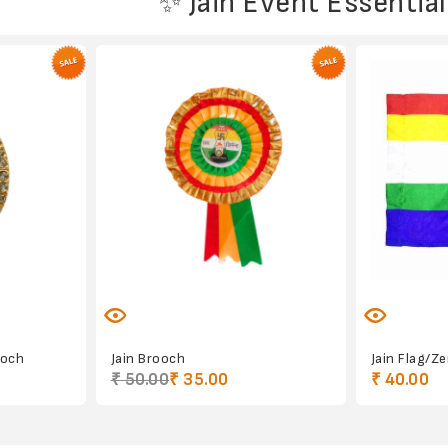
✨ Jain Event Essential
ooch
Jain Brooch
Jain Flag/Z
₹ 50.00
₹ 35.00
₹ 40.00