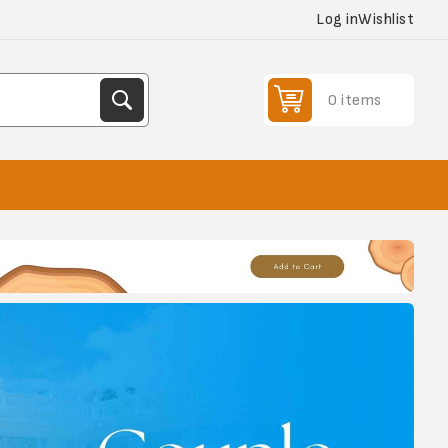
Log in
Wishlist
0 items