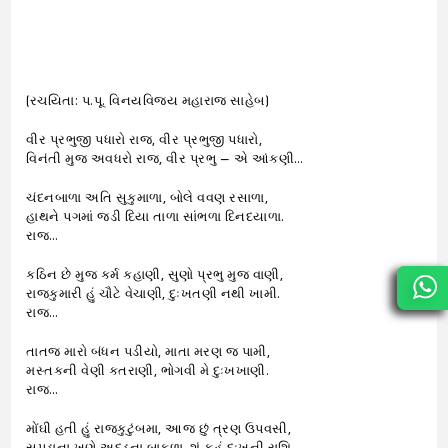
(રચયિતા: પ.પૂ. વિનયવિજય મહારાજ સાહેબ)
વીર પ્રભુજી પધારો રાજ, વીર પ્રભુજી પધારો,
વિનંતી મુજ અવધરો રાજ, વીર પ્રભુ – એ આંકણી…
ચંદનબાળા અતિ સુકુમાળા, બોલે વવણ રસાળા,
હાથને પગમાં જડી દિયા તાળા સાંભળા દિનદયાળા.
રાજ…
કઠિન છે મુજ કર્મ કહાણી, સુણો પ્રભુ મુજ વાણી,
રાજકુમારી હું ચૌટે વેચાણી, દુઃખતણી નથી ખામી.
રાજ…
તાતજ મારો બંધન પડીયો, માતા મરણ જ પામી,
મસ્તકની વેણી કતરાણી, ભોગવી મે દુઃખખાણી.
રાજ…
મોંઘી હતી હું રાજકુટુંબમા, આજ છું ત્રણ ઉપવસી,
સુપડાના ખણે અદડના બાકુળા, શું કહું દુઃખની રાશિ.