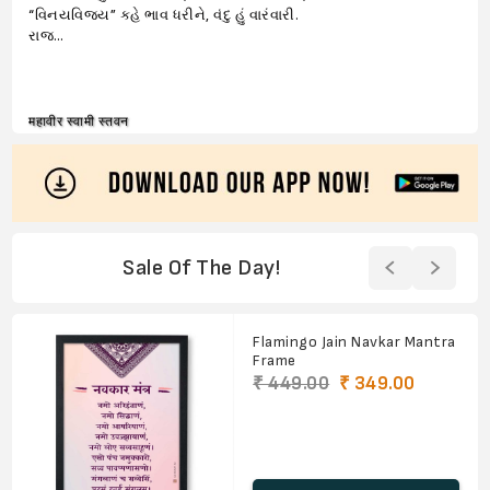
“વિનયવિજય” કહે ભાવ ધરીને, વંદુ હું વારંવારી.
રાજ…
महावीर स्वामी स्तवन
Sale Of The Day!
Flamingo Jain Navkar Mantra
Frame
₹ 449.00
₹ 349.00