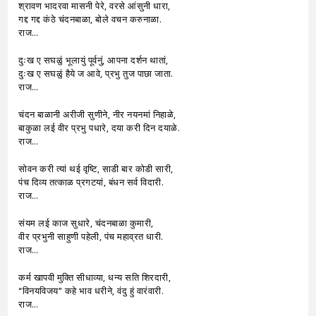
श्रावण भादरवा मासनी पेरे, वरसे आंसुनी धारा,
गद्द गद्द कंठे चंदनबाळा, बोले वचन करुनाळा.
राज…
दुःख ए सघळुं भूलायुं पूर्वनुं, आपना दर्शन थातां,
दुःख ए सघळुं हैये ज आवे, प्रभु तुज पाछा जाता.
राज…
चंदन बाळानी अरीजी सुणीने, नीर नयनमां निहाळे,
बाकुळा लई वीर प्रभु पधारे, दया करी दिन दयाळे.
राज…
सोवन करी त्यां थई वृष्टि, साडी बार कोडी सारी,
पंच दिव्य तत्काळ प्रगटयां, बंधन सर्व विदारी.
राज…
संयम लई काज सुधारे, चंदनबाळा कुमारी,
वीर प्रभुनी साहुणी पहेली, पंच महाव्रत धारी.
राज…
कर्म खापवी मुक्ति सीधाव्या, धन्य सति शिरदारी,
“विनयविजय” कहे भाव धरीने, वंदु हुं वारंवारी.
राज…