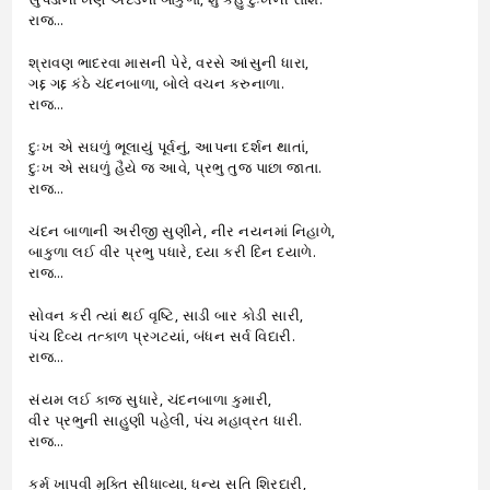
રાજ…
શ્રાવણ ભાદરવા માસની પેરે, વરસે આંસુની ધારા,
ગદ્દ ગદ્દ કંઠે ચંદનબાળા, બોલે વચન કરુનાળા.
રાજ…
દુઃખ એ સઘળું ભૂલાયું પૂર્વનું, આપના દર્શન થાતાં,
દુઃખ એ સઘળું હૈયે જ આવે, પ્રભુ તુજ પાછા જાતા.
રાજ…
ચંદન બાળાની અરીજી સુણીને, નીર નયનમાં નિહાળે,
બાકુળા લઈ વીર પ્રભુ પધારે, દયા કરી દિન દયાળે.
રાજ…
સોવન કરી ત્યાં થઈ વૃષ્ટિ, સાડી બાર કોડી સારી,
પંચ દિવ્ય તત્કાળ પ્રગટયાં, બંધન સર્વ વિદારી.
રાજ…
સંયમ લઈ કાજ સુધારે, ચંદનબાળા કુમારી,
વીર પ્રભુની સાહુણી પહેલી, પંચ મહાવ્રત ધારી.
રાજ…
કર્મ ખાપવી મુક્તિ સીધાવ્યા, ધન્ય સતિ શિરદારી,