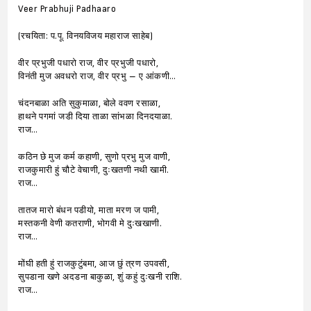
Veer Prabhuji Padhaaro
(रचयिता: प.पू. विनयविजय महाराज साहेब)
वीर प्रभुजी पधारो राज, वीर प्रभुजी पधारो,
विनंती मुज अवधरो राज, वीर प्रभु – ए आंकणी…
चंदनबाळा अति सुकुमाळा, बोले ववण रसाळा,
हाथने पगमां जडी दिया ताळा सांभळा दिनदयाळा.
राज…
कठिन छे मुज कर्म कहाणी, सुणो प्रभु मुज वाणी,
राजकुमारी हुं चौटे वेचाणी, दुःखतणी नथी खामी.
राज…
तातज मारो बंधन पडीयो, माता मरण ज पामी,
मस्तकनी वेणी कतराणी, भोगवी मे दुःखखाणी.
राज…
मोंघी हती हुं राजकुटुंबमा, आज छुं त्रण उपवसी,
सुपडाना खणे अदडना बाकुळा, शुं कहुं दुःखनी राशि.
राज…