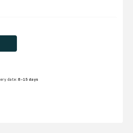
very date:
8-15 days