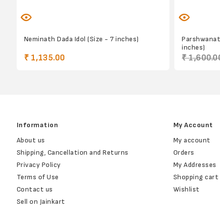
Neminath Dada Idol (Size - 7 inches)
Parshwanath
inches)
₹ 1,135.00
₹ 1,600.0
Information
My Account
About us
My account
Shipping, Cancellation and Returns
Orders
Privacy Policy
My Addresses
Terms of Use
Shopping cart
Contact us
Wishlist
Sell on Jainkart