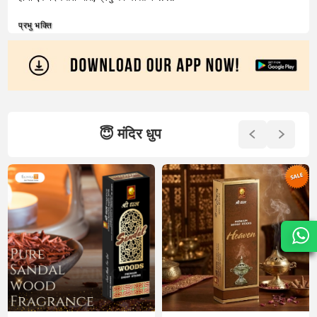
प्रभु भक्ति
😇 मंदिर धुप