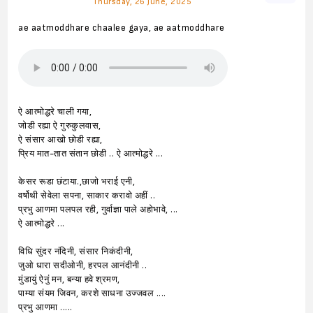
Thursday, 26 June, 2025
ae aatmoddhare chaalee gaya, ae aatmoddhare
ऐ आत्मोद्धरे चाली गया,
जोडी रह्या ऐ गुरुकुलवास,
ऐ संसार आखो छोडी रह्या,
प्रिय मात-तात संतान छोडी .. ऐ आत्मोद्धरे ...
केसर रूडा छंटाया.,छाजो भराई एनी,
वर्षोथी सेवेला सपना, साकार करावो अहीं ..
प्रभु आणमा पलपल रही, गुर्वाज्ञा पाले अहोभावे, ...
ऐ आत्मोद्धरे ...
विधि सुंदर नंदिनी, संसार निकंदीनी,
जुओ धारा सदीओनी, हरपल आनंदीनी ..
मुंडायुं ऐनुं मन, बन्या हवे श्रमण,
पाम्या संयम जिवन, करशे साधना उज्जवल ....
प्रभु आणमा .....