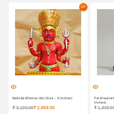
Nakoda Bhairav Idol (Size - 9 inches)
Parshwanath
inches)
₹ 3,100.00
₹ 2,999.00
₹ 1,300.0