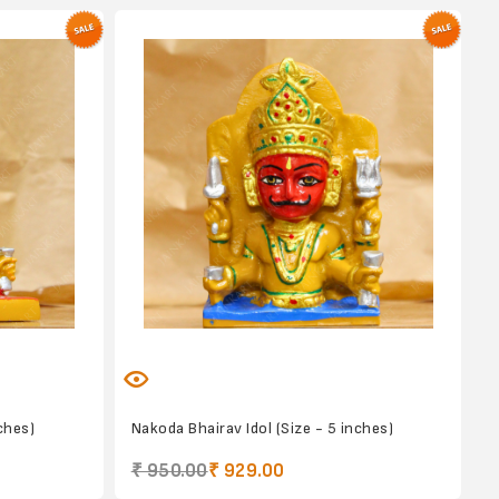
ches)
Nakoda Bhairav Idol (Size - 5 inches)
₹ 950.00
₹ 929.00