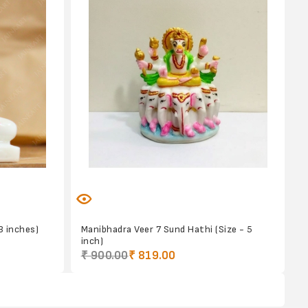
3 inches)
Manibhadra Veer 7 Sund Hathi (Size - 5
inch)
₹ 900.00
₹ 819.00