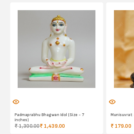
Padmaprabhu Bhagwan Idol (Size - 7
Munisuvrat 
inches)
₹ 1,300.00
₹ 1,439.00
₹ 179.00