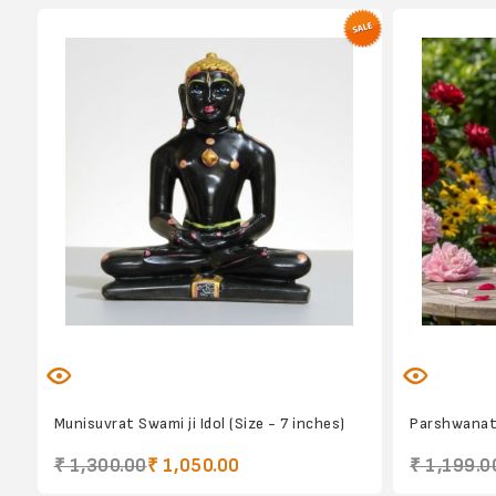
Munisuvrat Swami ji Idol (Size - 7 inches)
Parshwanath
₹ 1,300.00
₹ 1,050.00
₹ 1,199.0