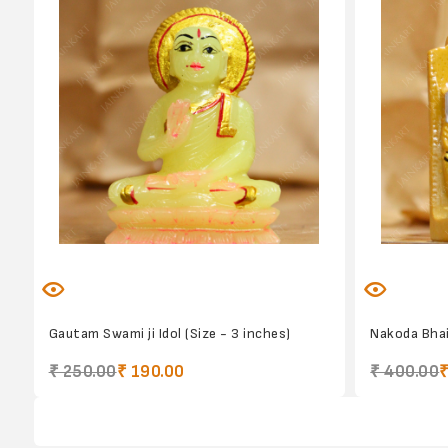
Gautam Swami ji Idol (Size - 3 inches)
Nakoda Bhair
₹ 250.00
₹ 190.00
₹ 400.00