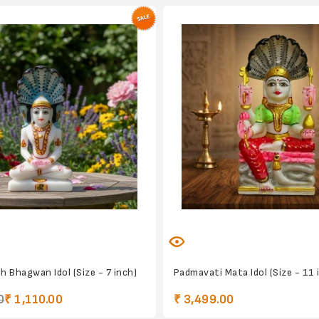
 Bhagwan Idol (Size - 7 inch)
Padmavati Mata Idol (Size - 11 
0
₹ 1,110.00
₹ 3,499.00