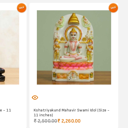
e - 11
Kshatriyakund Mahavir Swami Idol (Size -
11 inches)
₹ 2,500.00
₹ 2,260.00