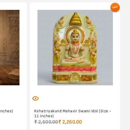
inches)
Kshatriyakund Mahavir Swami Idol (Size -
11 inches)
₹ 2,500.00
₹ 2,260.00