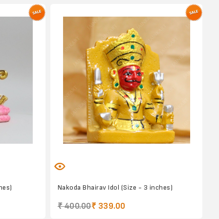
hes)
Nakoda Bhairav Idol (Size - 3 inches)
₹ 400.00
₹ 339.00