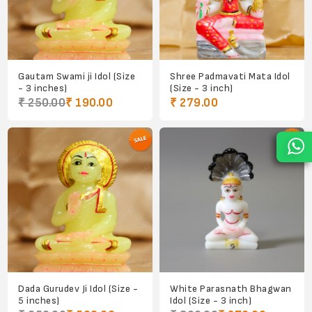
Gautam Swami ji Idol (Size
Shree Padmavati Mata Idol
- 3 inches)
(Size - 3 inch)
₹ 250.00
₹ 190.00
₹ 279.00
Dada Gurudev Ji Idol (Size -
White Parasnath Bhagwan
5 inches)
Idol (Size - 3 inch)