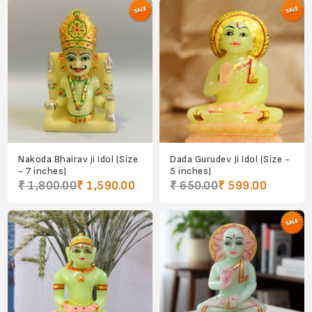
Nakoda Bhairav ji Idol (Size
Dada Gurudev Ji Idol (Size -
- 7 inches)
5 inches)
₹ 1,800.00
₹ 1,590.00
₹ 650.00
₹ 599.00