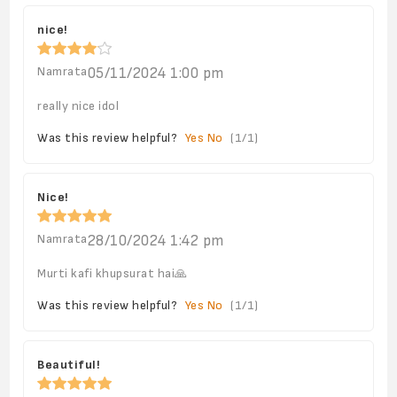
nice!
Namrata
05/11/2024 1:00 pm
really nice idol
Was this review helpful?
Yes
No
(
1
/
1
)
Nice!
Namrata
28/10/2024 1:42 pm
Murti kafi khupsurat hai🙏
Was this review helpful?
Yes
No
(
1
/
1
)
Beautiful!