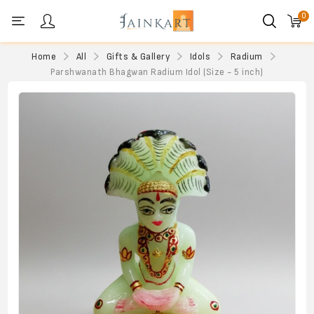
0
Personal menu
Home
All
Gifts & Gallery
Idols
Radium
Parshwanath Bhagwan Radium Idol (Size - 5 inch)