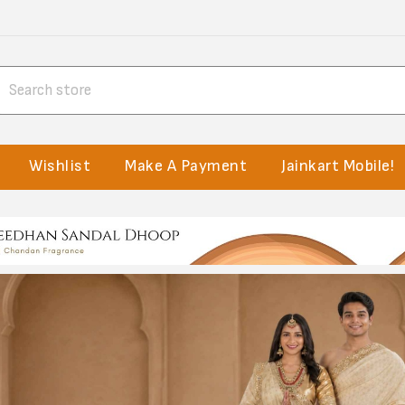
Wishlist
Make A Payment
Jainkart Mobile!