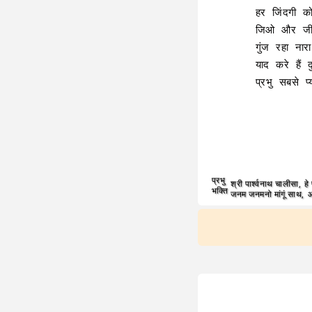
हर जिंदगी को
जिओ और जीन
गुंज रहा नार
याद करे हैं द
प्रभु सबसे प
प्रभु
श्री पार्श्वनाथ चालीसा
,
हे
भक्ति
जनम जनमनो मांगूं साथ
,
आ