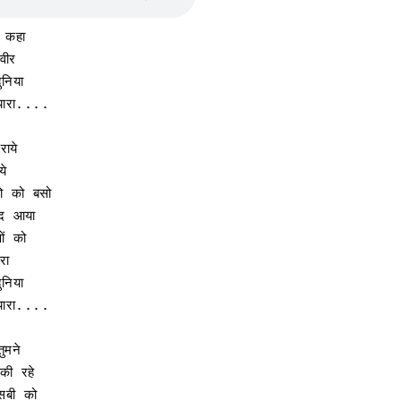
 कहा

ीर

निया

प्यारा....  
ाये 

े

ो को बसो

द आया

ं को 

रा
ुनिया 
प्यारा....   
ुमने

ी रहे

सबी को
