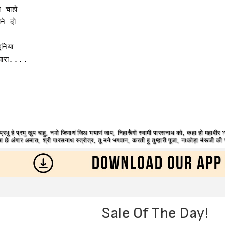
 चाहो

े दो 

ा 
ुनिया 
्यारा.... 
 प्रभु हे प्रभु खुप चाहु
,
नमो जिणाणं जिअ भयाणं जाप
,
निहारूँगी स्वामी पारसनाथ को
,
कहा हो महावीर 
 छे अंगार अमारा
,
श्री पारसनाथ स्त्रोत्र
,
तू मने भगवान
,
करती हु तुम्हारी पूजा
,
नाकोड़ा भैरूजी की 
Sale Of The Day!