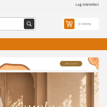
Log in
Wishlist
0 items