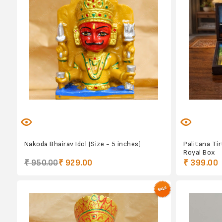
Nakoda Bhairav Idol (Size - 5 inches)
Palitana Ti
Royal Box
₹ 950.00
₹ 929.00
₹ 399.00