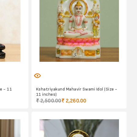
e - 11
Kshatriyakund Mahavir Swami Idol (Size -
11 inches)
₹ 2,500.00
₹ 2,260.00