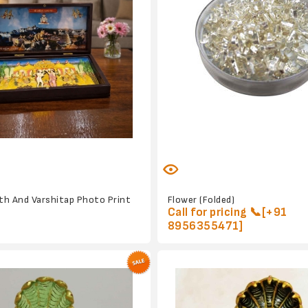
rth And Varshitap Photo Print
Flower (Folded)
Call for pricing 📞[+91
8956355471]