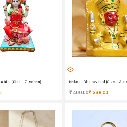
 Idol (Size - 7 inches)
Nakoda Bhairav Idol (Size - 3 in
0
₹ 400.00
₹ 339.00