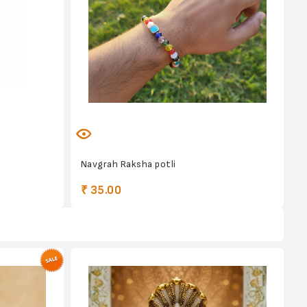
Navgrah Raksha potli
₹ 35.00