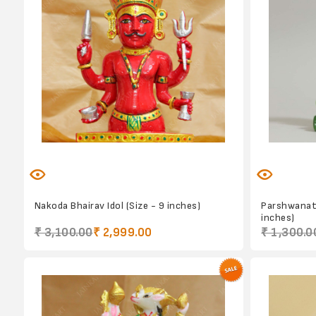
Nakoda Bhairav Idol (Size - 9 inches)
Parshwanath
inches)
₹ 3,100.00
₹ 2,999.00
₹ 1,300.0