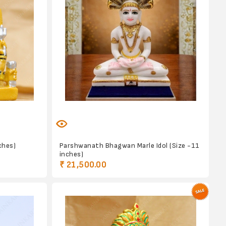
ches)
Parshwanath Bhagwan Marle Idol (Size -11
inches)
₹ 21,500.00