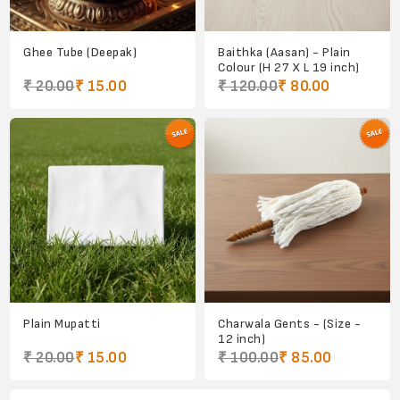
Ghee Tube (Deepak)
Baithka (Aasan) - Plain
Colour (H 27 X L 19 inch)
₹ 20.00
₹ 15.00
₹ 120.00
₹ 80.00
Plain Mupatti
Charwala Gents - (Size -
12 inch)
₹ 20.00
₹ 15.00
₹ 100.00
₹ 85.00