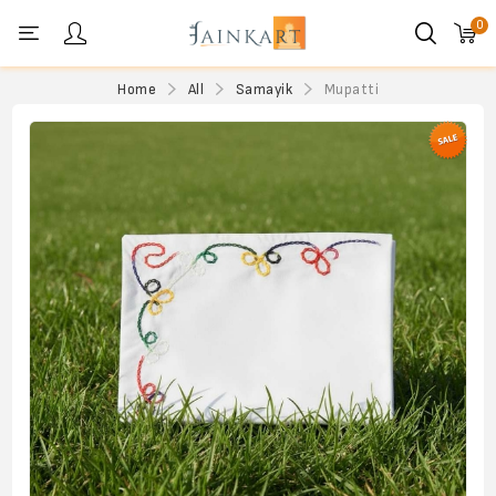
0
Personal menu
Home
All
Samayik
Mupatti