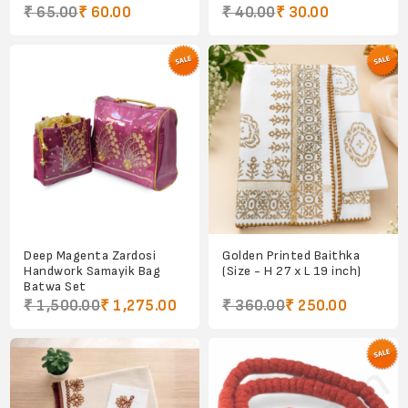
₹ 65.00
₹ 60.00
₹ 40.00
₹ 30.00
Deep Magenta Zardosi
Golden Printed Baithka
Handwork Samayik Bag
(Size - H 27 x L 19 inch)
Batwa Set
₹ 1,500.00
₹ 1,275.00
₹ 360.00
₹ 250.00