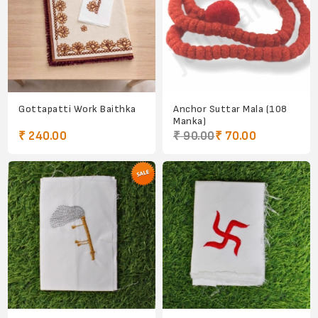
Gottapatti Work Baithka
Anchor Suttar Mala (108
Manka)
₹ 240.00
₹ 90.00
₹ 70.00