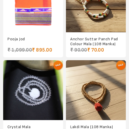
Pooja Jod
Anchor Suttar Panch Pad
Colour Mala (108 Manka)
₹ 1,099.00
₹ 895.00
₹ 90.00
₹ 70.00
Crystal Mala
Lakdi Mala (108 Manka)