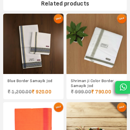
Related products
Blue Border Samayik Jod
Shriman ji Color Border
Samayik Jod
₹ 1,200.00
₹ 920.00
₹ 999.00
₹ 790.00