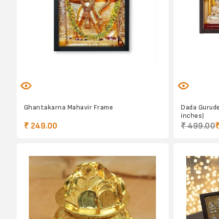
Ghantakarna Mahavir Frame
Dada Gurude
inches)
₹ 249.00
₹ 499.00