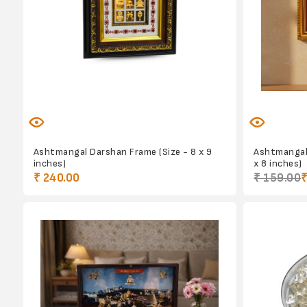
Ashtmangal Darshan Frame (Size - 8 x 9
Ashtmangal 
inches)
x 8 inches)
₹ 240.00
₹ 159.00
₹