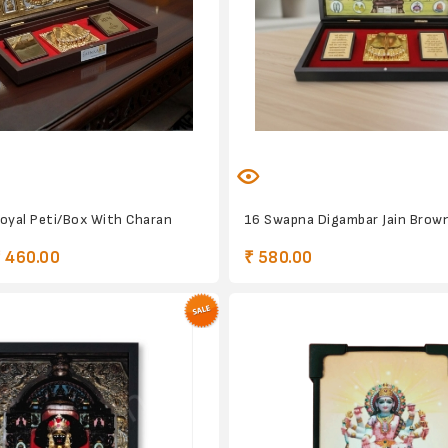
oyal Peti/Box With Charan
16 Swapna Digambar Jain Brow
 460.00
₹ 580.00