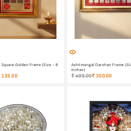
Square Golden Frame (Size - 8
Ashtmangal Darshan Frame (Siz
inches)
 135.00
₹ 499.00
₹ 350.00