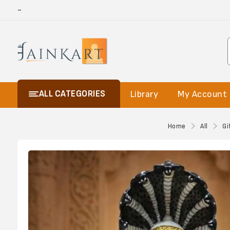
-
ALL CATEGORIES
Library
My Account
Home
All
Gi