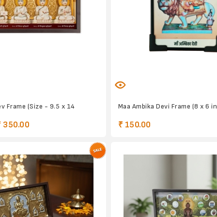
v Frame (Size - 9.5 x 14
Maa Ambika Devi Frame (8 x 6 i
₹ 350.00
₹ 150.00