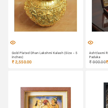
Gold Plated Dhan Lakshmi Kalash (Size - 5
Ashtlaxmi R
inches)
Paduka
₹ 2,550.00
₹ 900.00
₹