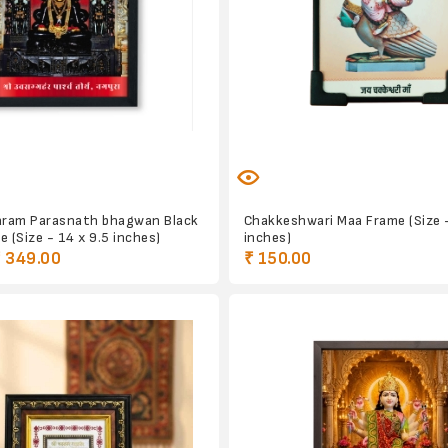
ram Parasnath bhagwan Black
Chakkeshwari Maa Frame (Size -
 (Size - 14 x 9.5 inches)
inches)
₹ 349.00
₹ 150.00