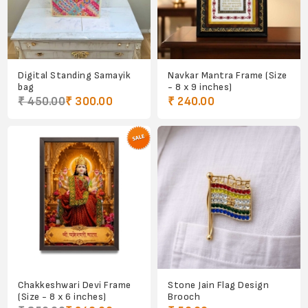
Digital Standing Samayik
Navkar Mantra Frame (Size
bag
- 8 x 9 inches)
₹ 450.00
₹ 300.00
₹ 240.00
Chakkeshwari Devi Frame
Stone Jain Flag Design
(Size - 8 x 6 inches)
Brooch