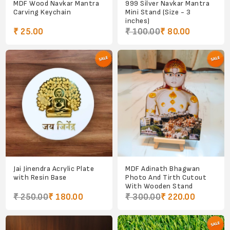
MDF Wood Navkar Mantra
999 Silver Navkar Mantra
Carving Keychain
Mini Stand (Size - 3
inches)
₹ 25.00
₹ 100.00
₹ 80.00
Jai Jinendra Acrylic Plate
MDF Adinath Bhagwan
with Resin Base
Photo And Tirth Cutout
With Wooden Stand
₹ 250.00
₹ 180.00
₹ 300.00
₹ 220.00