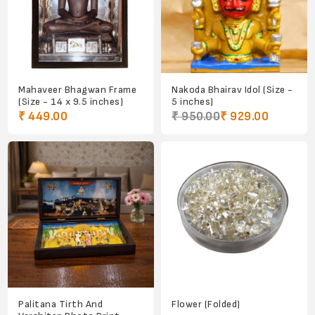
Mahaveer Bhagwan Frame
Nakoda Bhairav Idol (Size -
(Size - 14 x 9.5 inches)
5 inches)
₹ 449.00
₹ 950.00
₹ 929.00
Palitana Tirth And
Flower (Folded)