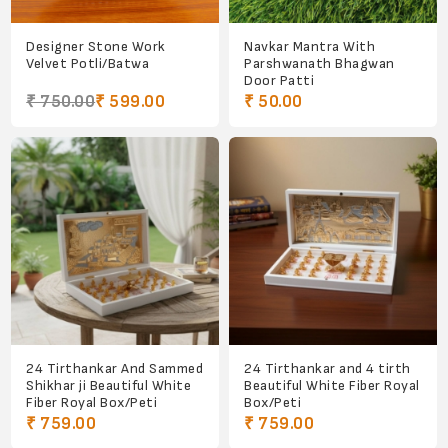
Designer Stone Work
Navkar Mantra With
Velvet Potli/Batwa
Parshwanath Bhagwan
Door Patti
₹ 750.00
₹ 599.00
₹ 50.00
24 Tirthankar And Sammed
24 Tirthankar and 4 tirth
Shikhar ji Beautiful White
Beautiful White Fiber Royal
Fiber Royal Box/Peti
Box/Peti
₹ 759.00
₹ 759.00