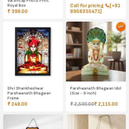
Varshitap Photo Print
Royal Box
Call for pricing 📞[+91
₹ 399.00
8956355471]
Shri Shankheshwar
Parshwanath Bhagwan Idol
Parshwanath Bhagwan
(Size - 9 inch)
Frame
₹ 249.00
₹ 2,500.00
₹ 2,115.00