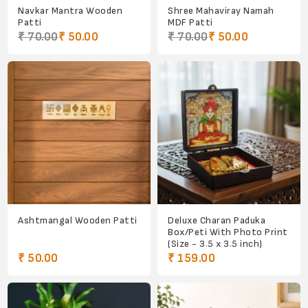
Navkar Mantra Wooden
Shree Mahaviray Namah
Patti
MDF Patti
₹ 70.00
₹ 50.00
₹ 70.00
₹ 50.00
Ashtmangal Wooden Patti
Deluxe Charan Paduka
Box/Peti With Photo Print
(Size - 3.5 x 3.5 inch)
₹ 50.00
₹ 159.00