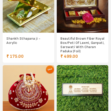
Shankh Sthapana ji -
Beautiful Brown Fiber Royal
Acrylic
Box/Peti Of Laxmi, Ganpati,
Sarswati With Charan
Paduka (Foil)
₹ 175.00
₹ 499.00