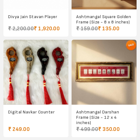
Divya Jain Stavan Player
Ashtmangal Square Golden
Frame (Size - 8 x 8 inches)
₹ 2,200.00
₹ 1,920.00
₹ 159.00
₹ 135.00
Digital Navkar Counter
Ashtmangal Darshan
Frame (Size - 12 x 4
inches)
₹ 249.00
₹ 499.00
₹ 350.00