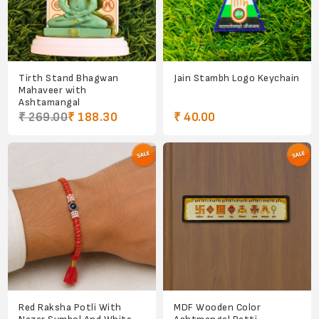
Tirth Stand Bhagwan
Jain Stambh Logo Keychain
Mahaveer with
Ashtamangal
₹ 269.00
₹ 188.30
₹ 40.00
Red Raksha Potli With
MDF Wooden Color