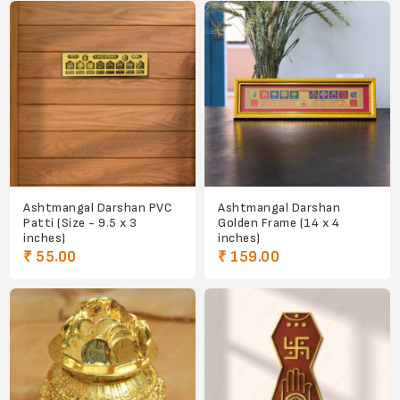
Ashtmangal Darshan PVC
Ashtmangal Darshan
Patti (Size - 9.5 x 3
Golden Frame (14 x 4
inches)
inches)
₹ 55.00
₹ 159.00