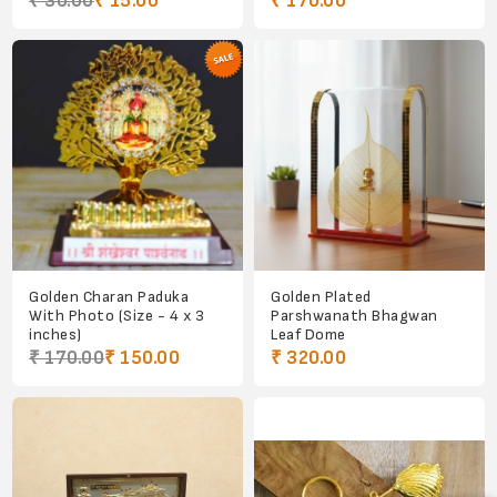
₹ 30.00
₹ 15.00
₹ 170.00
Golden Charan Paduka
Golden Plated
With Photo (Size - 4 x 3
Parshwanath Bhagwan
inches)
Leaf Dome
₹ 170.00
₹ 150.00
₹ 320.00