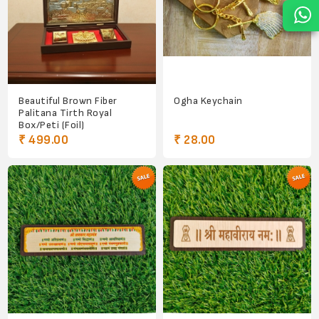
Beautiful Brown Fiber
Ogha Keychain
Palitana Tirth Royal
Box/Peti (Foil)
₹ 499.00
₹ 28.00