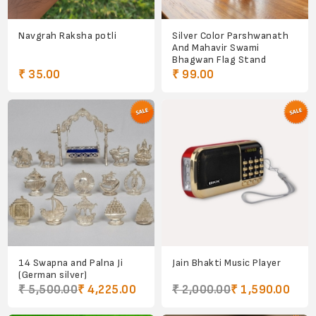
Navgrah Raksha potli
Silver Color Parshwanath
And Mahavir Swami
Bhagwan Flag Stand
₹ 35.00
₹ 99.00
14 Swapna and Palna Ji
Jain Bhakti Music Player
(German silver)
₹ 5,500.00
₹ 4,225.00
₹ 2,000.00
₹ 1,590.00