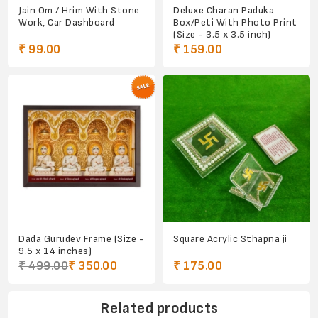
Jain Om / Hrim With Stone
Deluxe Charan Paduka
Work, Car Dashboard
Box/Peti With Photo Print
(Size - 3.5 x 3.5 inch)
₹ 99.00
₹ 159.00
Dada Gurudev Frame (Size -
Square Acrylic Sthapna ji
9.5 x 14 inches)
₹ 499.00
₹ 350.00
₹ 175.00
Related products