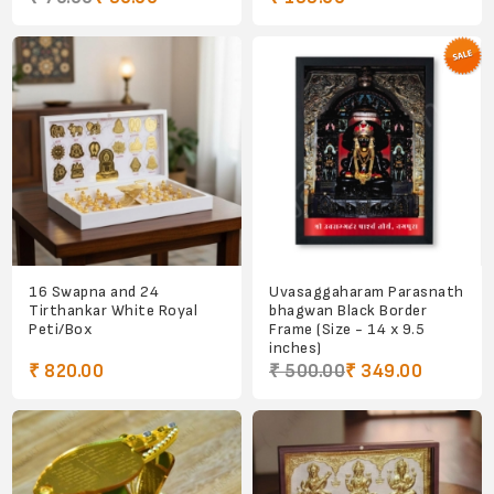
16 Swapna and 24
Uvasaggaharam Parasnath
Tirthankar White Royal
bhagwan Black Border
Peti/Box
Frame (Size - 14 x 9.5
inches)
₹ 820.00
₹ 500.00
₹ 349.00