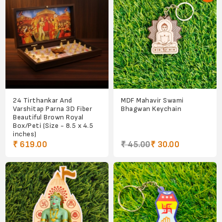
24 Tirthankar And
MDF Mahavir Swami
Varshitap Parna 3D Fiber
Bhagwan Keychain
Beautiful Brown Royal
Box/Peti (Size - 8.5 x 4.5
inches)
₹ 619.00
₹ 45.00
₹ 30.00