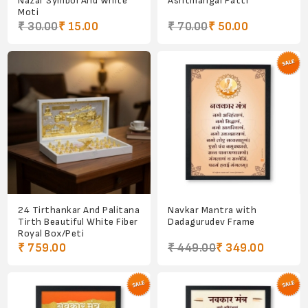
Nazar Symbol And White
Ashtmangal Patti
Moti
₹ 30.00
₹ 15.00
₹ 70.00
₹ 50.00
24 Tirthankar And Palitana
Navkar Mantra with
Tirth Beautiful White Fiber
Dadagurudev Frame
Royal Box/Peti
₹ 759.00
₹ 449.00
₹ 349.00