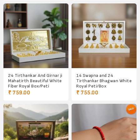
24 Tirthankar And Girnar ji
14 Swapna and 24
Mahatirth Beautiful White
Tirthankar Bhagwan White
Fiber Royal Box/Peti
Royal Peti/Box
₹ 759.00
₹ 755.00