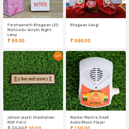
Parshwanath Bhagwan LED
Bhagwan Aangi
Multicolor Acrylic Night
Lamp
₹ 99.00
₹ 999.00
Jainum Jayati Shashanam
Navkar Mantra Small
MDF Patti
Audio/Music Player
₹ 70.00
₹ 50.00
₹ 159.00