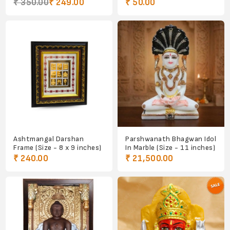
₹ 350.00
₹ 249.00
₹ 50.00
Ashtmangal Darshan
Parshwanath Bhagwan Idol
Frame (Size - 8 x 9 inches)
In Marble (Size - 11 inches)
₹ 240.00
₹ 21,500.00