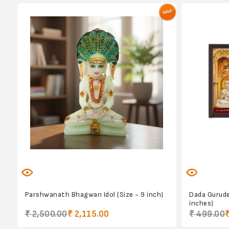
Parshwanath Bhagwan Idol (Size - 9 inch)
Dada Gurude
inches)
₹ 2,500.00
₹ 2,115.00
₹ 499.00