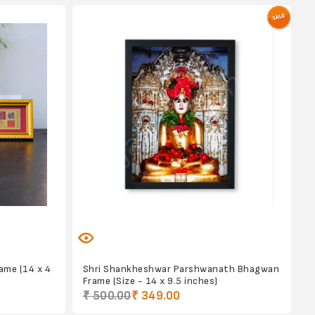
ame (14 x 4
Shri Shankheshwar Parshwanath Bhagwan
Frame (Size - 14 x 9.5 inches)
₹ 500.00
₹ 349.00