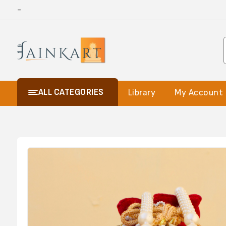
-
ALL CATEGORIES
Library
My Account