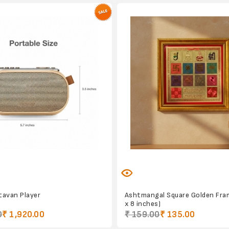
Stavan Player
Ashtmangal Square Golden Fram
x 8 inches)
0
₹ 1,920.00
₹ 159.00
₹ 135.00