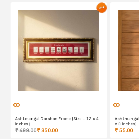
Ashtmangal Darshan Frame (Size - 12 x 4
Ashtmangal 
inches)
x 3 inches)
₹ 499.00
₹ 350.00
₹ 55.00