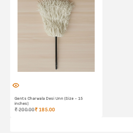
Gents Charwala Desi Unn (Size - 15
inches)
₹ 200.00
₹ 185.00