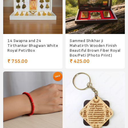
14 Swapna and 24
Sammed Shikhar ji
Tirthankar Bhagwan White
Mahatirth Wooden Finish
Royal Peti/Box
Beautiful Brown Fiber Royal
Box/Peti (Photo Print)
₹ 755.00
₹ 425.00