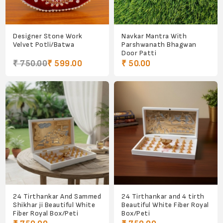
Designer Stone Work
Navkar Mantra With
Velvet Potli/Batwa
Parshwanath Bhagwan
Door Patti
₹ 750.00
₹ 599.00
₹ 50.00
24 Tirthankar And Sammed
24 Tirthankar and 4 tirth
Shikhar ji Beautiful White
Beautiful White Fiber Royal
Fiber Royal Box/Peti
Box/Peti