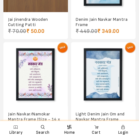
Jai Jinendra Wooden
Denim Jain Navkar Mantra
Cutting Patti
Frame
₹ 70.00
₹ 50.00
₹ 449.00
₹ 349.00
Jain Navkar/Namokar
Light Denim Jain Om and
Mantra Frame (Size - 14 x
Navkar Mantra Frame
9.5 inches)

e
ꨑ
d

₹ 449.00
₹ 349.00
₹ 449.00
₹ 349.00
Library
Search
Home
Cart
Login