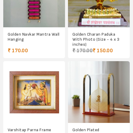
Golden Navkar Mantra Wall
Golden Charan Paduka
Hanging
With Photo (Size - 4 x 3
inches)
₹ 170.00
₹ 170.00
₹ 150.00
Varshitap Parna Frame
Golden Plated