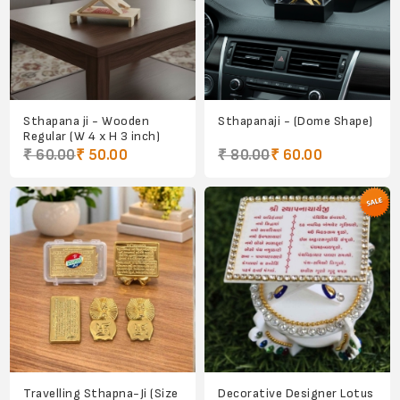
Sthapana ji - Wooden
Sthapanaji - (Dome Shape)
Regular (W 4 x H 3 inch)
₹ 60.00
₹ 50.00
₹ 80.00
₹ 60.00
Travelling Sthapna-Ji (Size
Decorative Designer Lotus