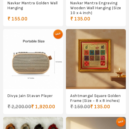
Navkar Mantra Golden Wall
Navkar Mantra Engraving
Hanging
Wooden Wall Hanging (Size
10 x 4 inch)
₹ 155.00
₹ 135.00
Divya Jain Stavan Player
Ashtmangal Square Golden
Frame (Size - 8 x 8 inches)
₹ 2,200.00
₹ 1,920.00
₹ 159.00
₹ 135.00