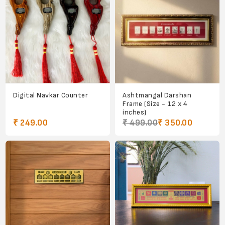
Digital Navkar Counter
Ashtmangal Darshan
Frame (Size - 12 x 4
inches)
₹ 249.00
₹ 499.00
₹ 350.00