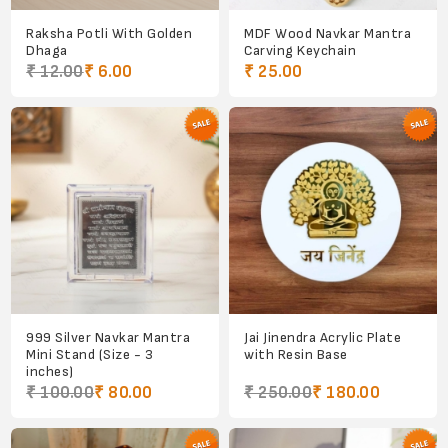
Raksha Potli With Golden
MDF Wood Navkar Mantra
Dhaga
Carving Keychain
₹ 12.00
₹ 6.00
₹ 25.00
999 Silver Navkar Mantra
Jai Jinendra Acrylic Plate
Mini Stand (Size - 3
with Resin Base
inches)
₹ 100.00
₹ 80.00
₹ 250.00
₹ 180.00