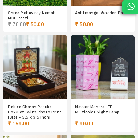
Shree Mahaviray Namah
Ashtmangal Wooden Patti
MDF Patti
₹ 70.00
₹ 50.00
₹ 50.00
Deluxe Charan Paduka
Navkar Mantra LED
Box/Peti With Photo Print
Multicolor Night Lamp
(Size - 3.5 x 3.5 inch)
₹ 159.00
₹ 99.00