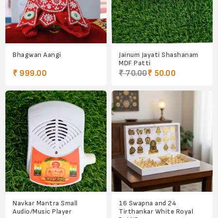
Bhagwan Aangi
Jainum Jayati Shashanam
MDF Patti
₹ 999.00
₹ 70.00
₹ 50.00
Navkar Mantra Small
16 Swapna and 24
Audio/Music Player
Tirthankar White Royal