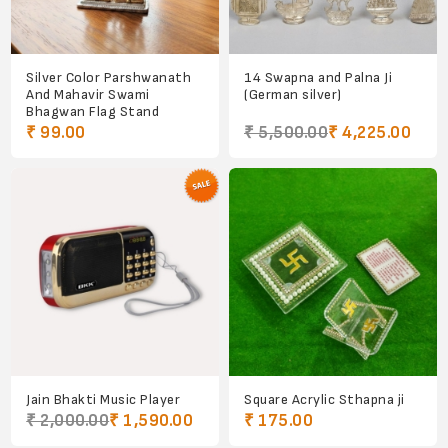
Silver Color Parshwanath
14 Swapna and Palna Ji
And Mahavir Swami
(German silver)
Bhagwan Flag Stand
₹ 99.00
₹ 5,500.00
₹ 4,225.00
Jain Bhakti Music Player
Square Acrylic Sthapna ji
₹ 2,000.00
₹ 1,590.00
₹ 175.00