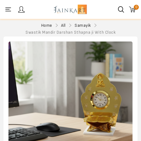
0
Personal menu
Home
All
Samayik
Swastik Mandir Darshan Sthapna ji With Clock