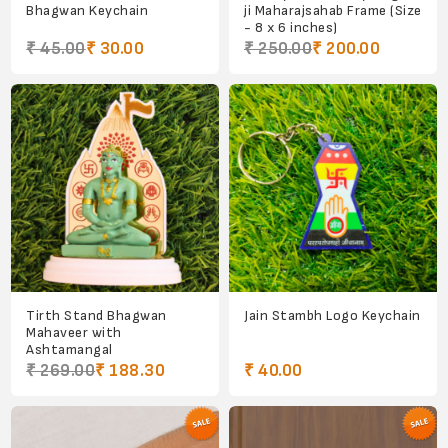
Bhagwan Keychain
ji Maharajsahab Frame (Size
- 8 x 6 inches)
₹ 45.00
₹ 30.00
₹ 250.00
₹ 200.00
Tirth Stand Bhagwan
Jain Stambh Logo Keychain
Mahaveer with
Ashtamangal
₹ 269.00
₹ 188.30
₹ 40.00