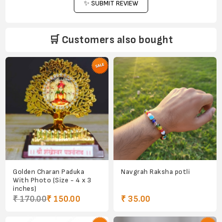
✨ SUBMIT REVIEW
🛒 Customers also bought
Golden Charan Paduka
Navgrah Raksha potli
With Photo (Size - 4 x 3
inches)
₹ 170.00
₹ 150.00
₹ 35.00