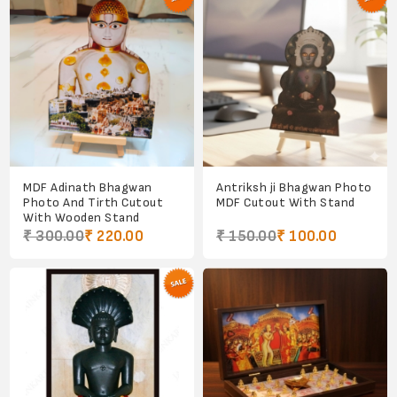
MDF Adinath Bhagwan
Antriksh ji Bhagwan Photo
Photo And Tirth Cutout
MDF Cutout With Stand
With Wooden Stand
₹ 300.00
₹ 220.00
₹ 150.00
₹ 100.00