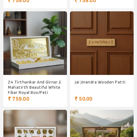
₹ 759.00
₹ 759.00
24 Tirthankar And Girnar ji
Jai Jinendra Wooden Patti
Mahatirth Beautiful White
Fiber Royal Box/Peti
₹ 759.00
₹ 50.00