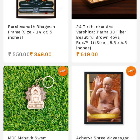
Parshwanath Bhagwan
24 Tirthankar And
Frame (Size - 14 x 9.5
Varshitap Parna 3D Fiber
inches)
Beautiful Brown Royal
Box/Peti (Size - 8.5 x 4.5
inches)
₹ 550.00
₹ 349.00
₹ 619.00
MDF Mahavir Swami
Acharya Shree Vidyasagar