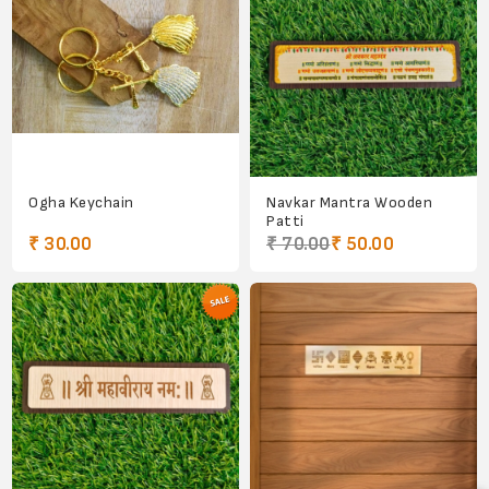
Ogha Keychain
Navkar Mantra Wooden
Patti
₹ 30.00
₹ 70.00
₹ 50.00