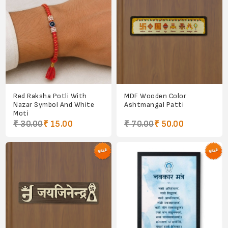
Red Raksha Potli With
MDF Wooden Color
Nazar Symbol And White
Ashtmangal Patti
Moti
₹ 30.00
₹ 15.00
₹ 70.00
₹ 50.00