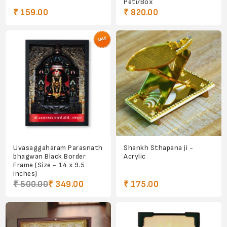
Peti/Box
₹ 159.00
₹ 820.00
Uvasaggaharam Parasnath
Shankh Sthapana ji -
bhagwan Black Border
Acrylic
Frame (Size - 14 x 9.5
inches)
₹ 500.00
₹ 349.00
₹ 175.00