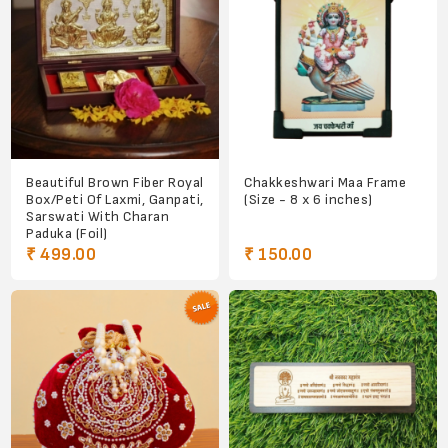
Beautiful Brown Fiber Royal
Chakkeshwari Maa Frame
Box/Peti Of Laxmi, Ganpati,
(Size - 8 x 6 inches)
Sarswati With Charan
Paduka (Foil)
₹ 499.00
₹ 150.00