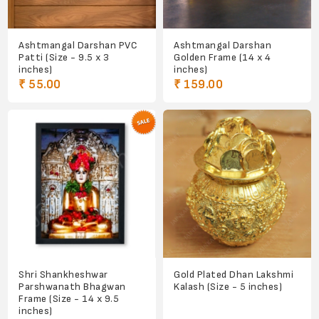
Ashtmangal Darshan PVC
Ashtmangal Darshan
Patti (Size - 9.5 x 3
Golden Frame (14 x 4
inches)
inches)
₹ 55.00
₹ 159.00
Shri Shankheshwar
Gold Plated Dhan Lakshmi
Parshwanath Bhagwan
Kalash (Size - 5 inches)
Frame (Size - 14 x 9.5
inches)