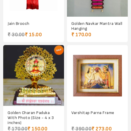
Jain Brooch
Golden Navkar Mantra Wall
Hanging
₹ 30.00
₹ 15.00
₹ 170.00
Golden Charan Paduka
Varshitap Parna Frame
With Photo (Size - 4 x 3
inches)
₹ 170.00
₹ 150.00
₹ 390.00
₹ 273.00