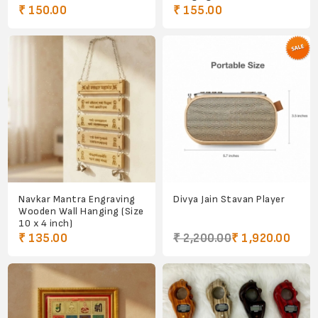
₹ 150.00
₹ 155.00
Navkar Mantra Engraving
Divya Jain Stavan Player
Wooden Wall Hanging (Size
10 x 4 inch)
₹ 135.00
₹ 2,200.00
₹ 1,920.00