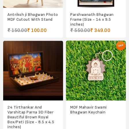
Antriksh ji Bhagwan Photo
Parshwanath Bhagwan
MDF Cutout With Stand
Frame (Size - 14 x 9.5
inches)
₹ 150.00
₹ 100.00
₹ 550.00
₹ 349.00
24 Tirthankar And
MDF Mahavir Swami
Varshitap Parna 3D Fiber
Bhagwan Keychain
Beautiful Brown Royal
Box/Peti (Size - 8.5 x 4.5
inches)