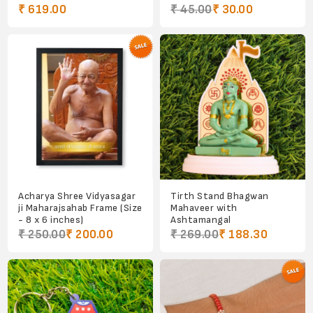
₹ 619.00
₹ 45.00
₹ 30.00
Acharya Shree Vidyasagar
Tirth Stand Bhagwan
ji Maharajsahab Frame (Size
Mahaveer with
- 8 x 6 inches)
Ashtamangal
₹ 250.00
₹ 200.00
₹ 269.00
₹ 188.30