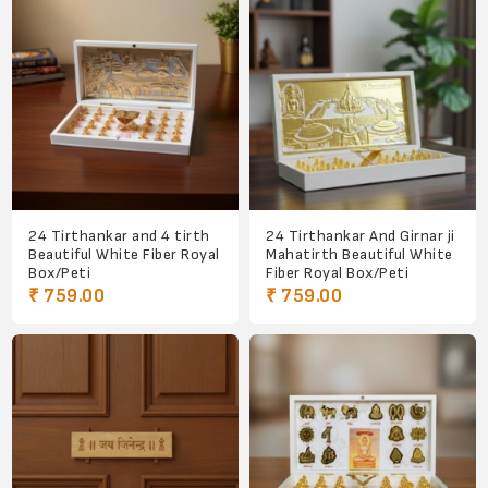
24 Tirthankar and 4 tirth
24 Tirthankar And Girnar ji
Beautiful White Fiber Royal
Mahatirth Beautiful White
Box/Peti
Fiber Royal Box/Peti
₹ 759.00
₹ 759.00