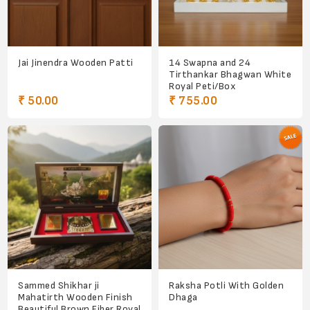
Jai Jinendra Wooden Patti
14 Swapna and 24
Tirthankar Bhagwan White
Royal Peti/Box
₹ 50.00
₹ 755.00
Sammed Shikhar ji
Raksha Potli With Golden
Mahatirth Wooden Finish
Dhaga
Beautiful Brown Fiber Royal