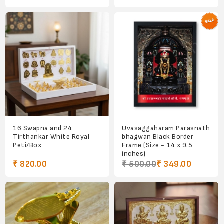
16 Swapna and 24
Uvasaggaharam Parasnath
Tirthankar White Royal
bhagwan Black Border
Peti/Box
Frame (Size - 14 x 9.5
inches)
₹ 820.00
₹ 500.00
₹ 349.00