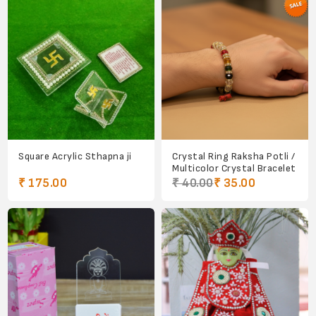
Square Acrylic Sthapna ji
Crystal Ring Raksha Potli /
Multicolor Crystal Bracelet
₹ 175.00
₹ 40.00
₹ 35.00