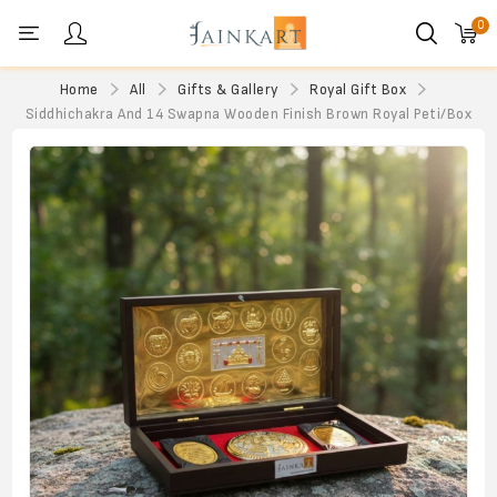
0
Personal menu
Home
All
Gifts & Gallery
Royal Gift Box
Siddhichakra And 14 Swapna Wooden Finish Brown Royal Peti/Box