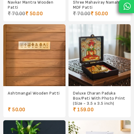
Navkar Mantra Wooden
Shree Mahaviray Namah
Patti
MDF Patti
₹ 70.00
₹ 50.00
₹ 70.00
₹ 50.00
Ashtmangal Wooden Patti
Deluxe Charan Paduka
Box/Peti With Photo Print
(Size - 3.5 x 3.5 inch)
₹ 50.00
₹ 159.00