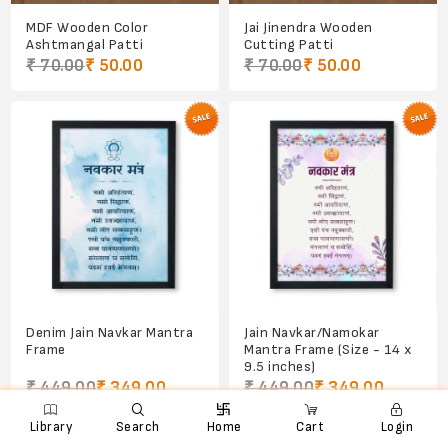
MDF Wooden Color
Jai Jinendra Wooden
Ashtmangal Patti
Cutting Patti
₹ 70.00
₹ 50.00
₹ 70.00
₹ 50.00
Denim Jain Navkar Mantra
Jain Navkar/Namokar
Frame
Mantra Frame (Size - 14 x
9.5 inches)
₹ 449.00
₹ 349.00
₹ 449.00
₹ 349.00

e
ꨑ
d

Library
Search
Home
Cart
Login