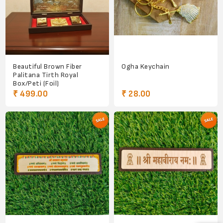
Beautiful Brown Fiber
Ogha Keychain
Palitana Tirth Royal
Box/Peti (Foil)
₹ 499.00
₹ 28.00