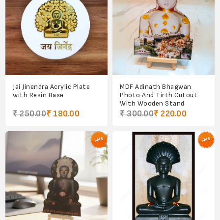
Jai Jinendra Acrylic Plate
MDF Adinath Bhagwan
with Resin Base
Photo And Tirth Cutout
With Wooden Stand
₹ 250.00
₹ 180.00
₹ 300.00
₹ 220.00