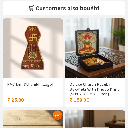
🛒 Customers also bought
PVC Jain Sthambh (Logo)
Deluxe Charan Paduka
Box/Peti With Photo Print
(Size - 3.5 x 3.5 inch)
₹ 25.00
₹ 159.00