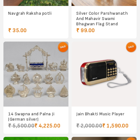
Navgrah Raksha potli
Silver Color Parshwanath
And Mahavir Swami
Bhagwan Flag Stand
₹ 35.00
₹ 99.00
14 Swapna and Palna Ji
Jain Bhakti Music Player
(German silver)
₹ 5,500.00
₹ 4,225.00
₹ 2,000.00
₹ 1,590.00