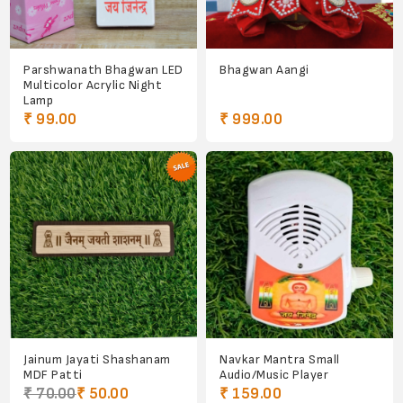
Parshwanath Bhagwan LED
Bhagwan Aangi
Multicolor Acrylic Night
Lamp
₹ 99.00
₹ 999.00
Jainum Jayati Shashanam
Navkar Mantra Small
MDF Patti
Audio/Music Player
₹ 70.00
₹ 50.00
₹ 159.00