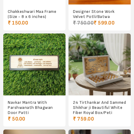
Chakkeshwari Maa Frame
Designer Stone Work
(Size - 8 x 6 inches)
Velvet Potli/Batwa
₹ 150.00
₹ 750.00
₹ 599.00
Navkar Mantra With
24 Tirthankar And Sammed
Parshwanath Bhagwan
Shikhar ji Beautiful White
Door Patti
Fiber Royal Box/Peti
₹ 50.00
₹ 759.00