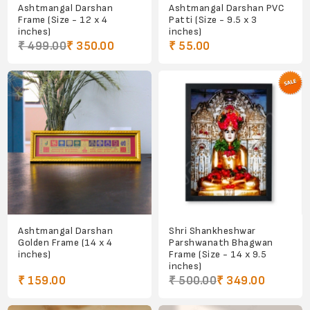
Ashtmangal Darshan
Ashtmangal Darshan PVC
Frame (Size - 12 x 4
Patti (Size - 9.5 x 3
inches)
inches)
₹ 499.00
₹ 350.00
₹ 55.00
Ashtmangal Darshan
Shri Shankheshwar
Golden Frame (14 x 4
Parshwanath Bhagwan
inches)
Frame (Size - 14 x 9.5
inches)
₹ 159.00
₹ 500.00
₹ 349.00