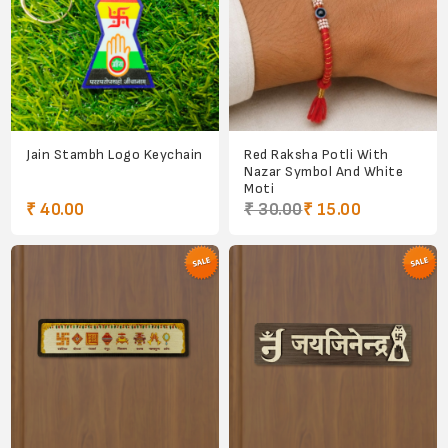
Jain Stambh Logo Keychain
Red Raksha Potli With
Nazar Symbol And White
Moti
₹ 40.00
₹ 30.00
₹ 15.00