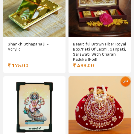
Shankh Sthapana ji -
Beautiful Brown Fiber Royal
Acrylic
Box/Peti Of Laxmi, Ganpati,
Sarswati With Charan
Paduka (Foil)
₹ 175.00
₹ 499.00