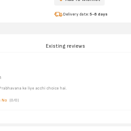
Delivery date:
5-8 days
Existing reviews
m
Prabhavana ke liye acchi choice hai.
s
No
(
0
/
0
)