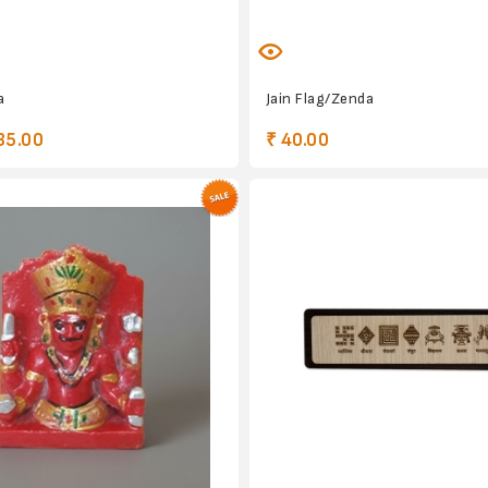
a
Jain Flag/Zenda
35.00
₹ 40.00