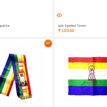
upatta
Jain Symbol Toran
₹ 130.00