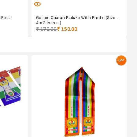
 Patti
Golden Charan Paduka With Photo (Size -
4 x 3 inches)
₹ 170.00
₹ 150.00