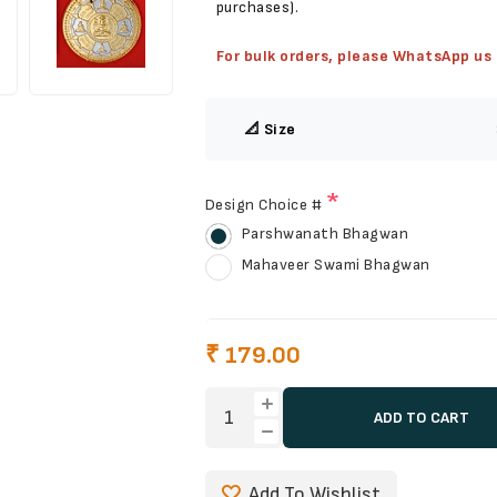
purchases).
For bulk orders, please WhatsApp u
📐 Size
*
Design Choice #
Parshwanath Bhagwan
Mahaveer Swami Bhagwan
₹ 179.00
ADD TO CART
Add To Wishlist