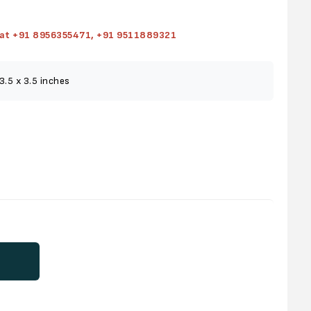
s at +91 8956355471, +91 9511889321
3.5 x 3.5 inches