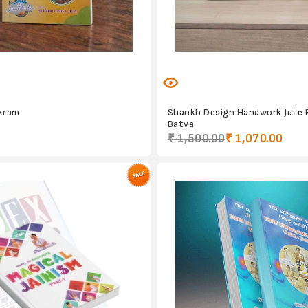
akram
Shankh Design Handwork Jute 
Batva
₹ 1,500.00
₹ 1,070.00