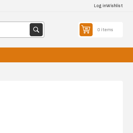
Log in
Wishlist
0 items