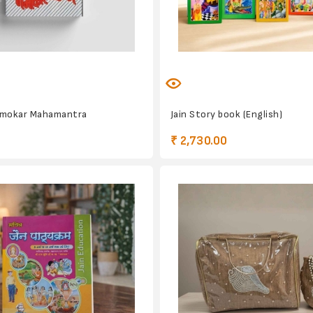
amokar Mahamantra
Jain Story book (English)
₹ 2,730.00