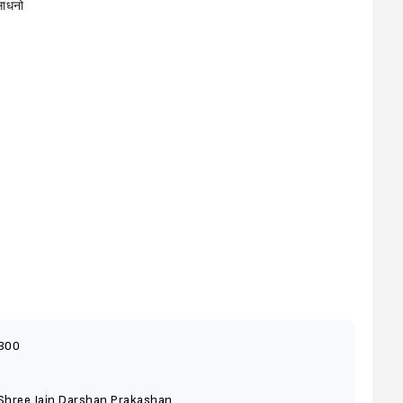
साधनो
300
Shree Jain Darshan Prakashan